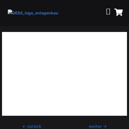
824
Sehr geehrte Damen und Herren,rnich führe ein Kaffeehaus
und das Waschbecken ist leider so verstopft, dass das Wasser
sogar bei der Kaffeemaschine heraus kommt. Wir brauchen
daher dringend jemanden der gleich morgen Früh
vorbeikommen kann. Ich habe Ihren Kontakt über Tip Top
Table bekommen und würde mich freuen wenn es klappt. Ich
werde auch gleich morgen um 7 Uhr anrufen. Anbei sende ich
zwei Fotos.rnrnMit freundlichen Grüßen,rnNina Köffler
←
zurück
weiter
→